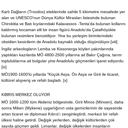
Karlı Dağların (Troodos) eteklerinde sahile 5 kilometre mesafede yer
alan ve UNESCO'nun Dünya Kültür Mirasları listesinde bulunan
Chirokitia ve Batı kıyılarındaki Kalavassos -Tenta'da bulunan kollarını
kaldırmış kocaman elli bir insan figürü Anadolu'da Çatalhöyükte
bulunan resimlere benzetiliyor. Yine bu yerleşim birimlerindeki
obsidien kesicilerin de Anadolu kaynaklı olduğu düşünülüyor.[viii]
İngiliz arkeologların Lemba ve Kissonerga köyleri yakınlarında
yaptıkları kazılarda MÖ 4800-2500 yıllarına ait Bakır Çağına, tarım
topluluklarına ait bulgular yine Anadolulu göçmenleri işaret ediyordu.
[ix]
MÖ1900-1600'lü yıllarda "Küçük Asya, Ön Asya ve Girit ile ticaret,
kültürel alışveriş ve refah başladı. [x]
KIBRIS MERKEZ OLUYOR
MÖ 1600-1200 tüm Akdeniz bölgesinde, Girit Minos (Minoen), daha
sonra Miken (Mykene) uygarlığının usta gemicilerinin de sayesinde
artan ticaret ve diplomasi Kıbrıs'ı zenginleştirdi, merkezi bir refah
ülkesi haline getirdi. Değişik yerlerden, değişik kültürlerden çok
sayıda göçmen geldi. Limanlar, değişik ülkelerden insanların