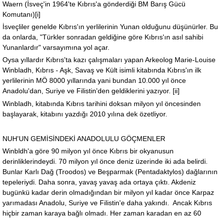
Waern (İsveç'in 1964'te Kıbrıs'a gönderdiği BM Barış Gücü
Komutanı)[i]
İsveçliler genelde Kıbrıs'ın yerlilerinin Yunan olduğunu düşünürler. Bu
da onlarda, "Türkler sonradan geldiğine göre Kıbrıs'ın asıl sahibi
Yunanlardır" varsayımına yol açar.
Oysa yıllardır Kıbrıs'ta kazı çalışmaları yapan Arkeolog Marie-Louise
Winbladh, Kıbrıs - Aşk, Savaş ve Kült isimli kitabında Kıbrıs'ın ilk
yerlilerinin MÖ 8000 yıllarında yani bundan 10.000 yıl önce
Anadolu'dan, Suriye ve Filistin'den geldiklerini yazıyor. [ii]
Winbladh, kitabında Kıbrıs tarihini doksan milyon yıl öncesinden
başlayarak, kitabını yazdığı 2010 yılına dek özetliyor.
NUH'UN GEMİSİNDEKİ ANADOLULU GÖÇMENLER
Winbldh'a göre 90 milyon yıl önce Kıbrıs bir okyanusun
derinliklerindeydi. 70 milyon yıl önce deniz üzerinde iki ada belirdi.
Bunlar Karlı Dağ (Troodos) ve Beşparmak (Pentadaktylos) dağlarının
tepeleriydi. Daha sonra, yavaş yavaş ada ortaya çıktı. Akdeniz
bugünkü kadar derin olmadığından bir milyon yıl kadar önce Karpaz
yarımadası Anadolu, Suriye ve Filistin'e daha yakındı. Ancak Kıbrıs
hiçbir zaman karaya bağlı olmadı. Her zaman karadan en az 60