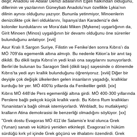
değil; Anadolu ve Adalar Denizi adalarının Egeli halkından olduğunu,
dillerinin ve yazılarının Güneybatı Anadolu'nun özellikle Lykia'nın
dilinin aynısı olduğunu yazıyor. Bununla yetinmiyor, Minoenlerin
denizcilikte çok ileri olduklarını, İspanya'dan Karadeniz'e dek
koloniler kurduklarını ve Mora'daki Miken (Mykene) uygarlığının da,
Girit Minoen (Minos) uygalığının bir devamı olduğunu öne sürenler
bulunduğunu anlatıyor. [xvii]
Asur Kralı II.Sargon Suriye, Filistin ve Fenike'den sonra Kıbrıs'ı da
MÖ 709'da egemenlik altına almıştı. Bu nedenle Kition'a bir anıt taş
dikildi. Bu dikili taşta Kıbrıs'ın yedi kralı ona saygılarını sunuyorlardı.
Berlin'de bulunan bu Saragon Steli (dikili taşı) sayesinde o dönemde
Kıbrıs'ta yedi ayrı krallık bulunduğunu öğreniyoruz. [xviii] Diğer bir
deyişle çok değişik ülkelerden gelen insanların yaşadığı, krallıklar
kurduğu bir yer. MÖ 400'lü yıllarda da Fenikeliler geldi. [xix]
Kıbrıs MÖ 448'de Pers egemenliği altına girdi. MÖ 400-300 yıllarında
Perslere bağlı pekçok küçük krallık vardı. Bu Kıbrıs Rum krallıkları
Yunanistan'a bağlı olmak istemiyorlardı. Winbladt, bu mutlakiyetçi
kralların Atina demokrasisi ile benzerliği olmadığını söylüyor. [xx]
"Grek dostu Evagoras MÖ 411'de Salamis'e kral olunca Grek
(Yunan) sanatı ve kültürü yeniden etkinleşti. Evagoras'ın hüküm
sürdüğü kırk yıl içinde Grek göçünü ve ithalatını özendirdi. Grek