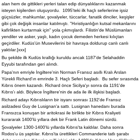
alan hem de gittikleri yerleri talan edip dünyalıklarını kazanmak
isteyen kişilerden oluşuyordu. 1095'teki ilk haçlı seferlerine işsiz
güçsüzler, mahkumlar, şovalyeler, tüccarlar, fanatik dinciler, keşişler
gibi çok değişik insanlar katılmıştı. "Hıristiyanlığın kutsal mekanlarını
kafirlikten kurtarmak için" yola çıkmışlardı. Filistin'de Müslümanları
yendiler ve asker, yaşlı, kadın çocuk demeden herkesi kılıçtan
geçirdiler. Kudüs'ün Musevilerini bir havraya doldurup canlı canlı
yaktılar.[xxx]
Bu şekilde ilk Kudüs krallığı kuruldu ancak 1187'de Selahaddin
Eyyubi tarafından geri alındı.
Papa'nın emriyle İngiltere'nin Norman Fransız asıllı Kralı Arslan
Yürekli Richard'ın emrinde 3. Haçlı Seferi başladı. Bu sefer sırasında
Kıbrıs önem kazandı. Richard önce Sicilya'yı sonra da 1191'de
Kıbrıs'ı aldı. Böylece İngiltere'nin de ada ile ilk ilişkisi başladı.
Richard adayı Kıbrıslıların bir isyanı sonrası 1192'de Fransız
asilzadesi Guy de Lusignan'a sattı. Lusignan hanedanı burada
Fransızca konuşan bir aritokrasi ile birlikte bir Kıbrıs Kraliyeti
kurararak 1400'lü yıllara dek bir Frank Latin dönemi sürdü.
Şovalyeler 1300-1400'lü yıllarda Kıbrıs'ta kaldılar. Daha sonra
Rodos'u üs yaptılar. Kıbrıs'ta ürettikleri Commanderie tatlı şarabı