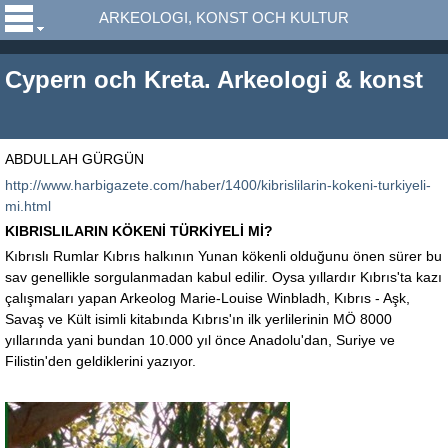
ARKEOLOGI, KONST OCH KULTUR
Cypern och Kreta. Arkeologi & konst
ABDULLAH GÜRGÜN
http://www.harbigazete.com/haber/1400/kibrislilarin-kokeni-turkiyeli-
mi.html
KIBRISLILARIN KÖKENİ TÜRKİYELİ Mİ?
Kıbrıslı Rumlar Kıbrıs halkının Yunan kökenli olduğunu önen sürer bu
sav genellikle sorgulanmadan kabul edilir. Oysa yıllardır Kıbrıs'ta kazı
çalışmaları yapan Arkeolog Marie-Louise Winbladh, Kıbrıs - Aşk,
Savaş ve Kült isimli kitabında Kıbrıs'ın ilk yerlilerinin MÖ 8000
yıllarında yani bundan 10.000 yıl önce Anadolu'dan, Suriye ve
Filistin'den geldiklerini yazıyor.