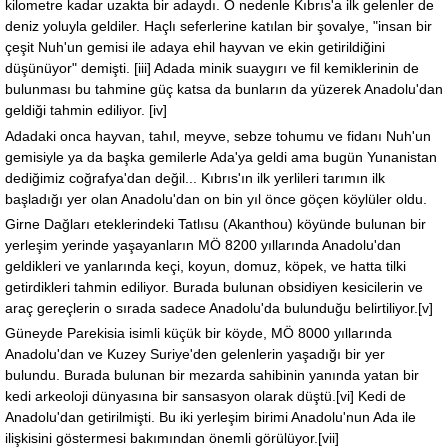
kilometre kadar uzakta bir adaydı. O nedenle Kıbrıs'a ilk gelenler de
deniz yoluyla geldiler. Haçlı seferlerine katılan bir şovalye, "insan bir
çeşit Nuh'un gemisi ile adaya ehil hayvan ve ekin getirildiğini
düşünüyor" demişti. [iii] Adada minik suaygırı ve fil kemiklerinin de
bulunması bu tahmine güç katsa da bunların da yüzerek Anadolu'dan
geldiği tahmin ediliyor. [iv]
Adadaki onca hayvan, tahıl, meyve, sebze tohumu ve fidanı Nuh'un
gemisiyle ya da başka gemilerle Ada'ya geldi ama bugün Yunanistan
dediğimiz coğrafya'dan değil... Kıbrıs'ın ilk yerlileri tarımın ilk
başladığı yer olan Anadolu'dan on bin yıl önce göçen köylüler oldu.
Girne Dağları eteklerindeki Tatlısu (Akanthou) köyünde bulunan bir
yerleşim yerinde yaşayanların MÖ 8200 yıllarında Anadolu'dan
geldikleri ve yanlarında keçi, koyun, domuz, köpek, ve hatta tilki
getirdikleri tahmin ediliyor. Burada bulunan obsidiyen kesicilerin ve
araç gereçlerin o sırada sadece Anadolu'da bulunduğu belirtiliyor.[v]
Güneyde Parekisia isimli küçük bir köyde, MÖ 8000 yıllarında
Anadolu'dan ve Kuzey Suriye'den gelenlerin yaşadığı bir yer
bulundu. Burada bulunan bir mezarda sahibinin yanında yatan bir
kedi arkeoloji dünyasına bir sansasyon olarak düştü.[vi] Kedi de
Anadolu'dan getirilmişti. Bu iki yerleşim birimi Anadolu'nun Ada ile
ilişkisini göstermesi bakımından önemli görülüyor.[vii]