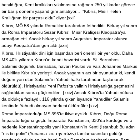
basıldığını, Kent krallıkları yıkılmasına rağmen 250 yıl kadar görece
bir barış dönemi yaşandığını anlatıyor... "Kıbrıs, Mısır Helen
Krallığının bir parçası oldu" diyor.[xxii]
Kıbrıs, MÖ 58 yılında Romalılar tarafından fethedildi. Birkaç yıl sonra
da Roma İmparatoru Sezar Kıbrıs'ı Mısır Kraliçesi Kleopatra'ya
armağan etti. Ancak birkaç yıl sonra Augustus imparator olunca
adayı Keopatra'dan geri aldı.[xxiii]
Kıbrıs, Hrıstiyanlık dini için başından beri önemli bir yer oldu. Daha
MS 40'lı yıllarda Kıbrıs'ın kendi havarisi vardı: St. Barnabas...
Salamis doğumlu Barnabas, havari Paulos ve Vaiz Johannes Markus
ile birlikte Kıbrıs'a yerleşti. Ancak yaşamın acı bir oyunudur ki, kendi
doğum yeri olan Salamis'in Yahudi halkı tarafından taşlanarak
öldürüldü). Hristiyanlar Yeni Pafos'ta valinin Hristiyanlığa geçmesini
sağladıktan sonra güçlendiler. [xxiv] Ancak Kıbrıs'ta Yahudi nüfusu
da oldukça fazlaydı. 116 yılında çıkan isyanda Yahudiler Salamis
kentinde Yahudi olmayan herkesi öldürdüler.[xxv]
Roma İmparatorluğu MS 395'te ikiye ayrıldı. Kıbrıs, Doğu Roma
İmparatorluğuna geçti. İmparator Konstantin, 330'da kurduğu ve o
nedenle Konstantinopolis yani Konstantin'in Kenti (İstanbul: Bu adın
"eis tin polin" (Yunanca: εις την πόλιν) tamlamasından geldiği
sanılıyor) adıyla anılan kenti Doğu Roma'nın başkenti yaptı. Bazı