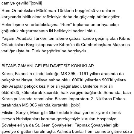
camiye çevrildi"[xxviii]
Rum Ortadoksları Müslüman Türklerin hoşgörüsü ve onların
karşısında birlik olma refleksiyle daha da güçlenip bütünleştiler.
Helenleşme ve ortadokslaşma "Rum" toplumunun ortaya çıkıp
çoğunluk oluşturmasının iki belirleyici nedeni oldu...
Yaşamı Adadaki Türkleri temizleme çabası içinde geçmiş olan Kıbrıs
Ortadoksları Başpiskoposu ve Kıbrıs'ın ilk Cumhurbaşkanı Makarios
varlığını işte bu Türk hoşgörüsüne borçluydu.
BİZANS ZAMANI GELEN DAVETSİZ KONUKLAR
Kıbrıs, Bizans'ın elinde kaldığı, MS 395 - 1191 yılları arasında da
pekçok saldırıya, istilaya sahne oldu. 600'lü yıllardan 900'lü yıllara
dek Araplar pekçok kez Kıbrıs'ı yağmaladı. Binlerce Kıbrıslı
öldürüldü, köle olarak kaçırıldı, halk vergiye bağlandı. Sonunda, bazı
Kıbrıs pullarında resmi olan Bizans İmparatoru 2. Nikiforos Fokas
tarafından MS 965 yılında kurtarıldı. [xxix]
Filistin, Suriye, Mısır gibi ülkelerdeki kutsal yerleri ziyaret etmek
isteyen Hıristiyanları koruma gerekçesiyle kurulan Hospitalye
Şövalyeleri ya da St. Jean Şövalyeleri, Tapınak Şovalyeleri gibi
şovelye örgütleri kurulmuştu. Aslında bunlar hem cennete gitme sözü