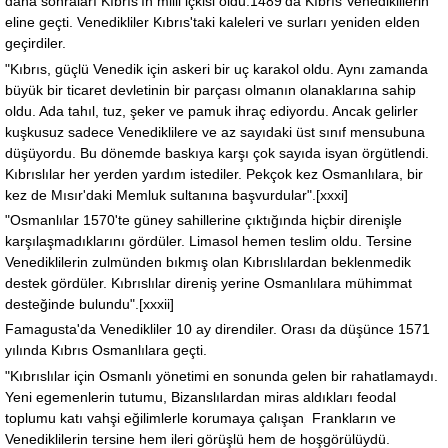
daha sonraları Kıbrıs'ın milli içkisi oldu.1489'da Kıbrıs Venediklilerin
eline geçti. Venedikliler Kıbrıs'taki kaleleri ve surları yeniden elden
geçirdiler.
"Kıbrıs, güçlü Venedik için askeri bir uç karakol oldu. Aynı zamanda
büyük bir ticaret devletinin bir parçası olmanın olanaklarına sahip
oldu. Ada tahıl, tuz, şeker ve pamuk ihraç ediyordu. Ancak gelirler
kuşkusuz sadece Venediklilere ve az sayıdaki üst sınıf mensubuna
düşüyordu. Bu dönemde baskıya karşı çok sayıda isyan örgütlendi.
Kıbrıslılar her yerden yardım istediler. Pekçok kez Osmanlılara, bir
kez de Mısır'daki Memluk sultanına başvurdular".[xxxi]
"Osmanlılar 1570'te güney sahillerine çıktığında hiçbir direnişle
karşılaşmadıklarını gördüler. Limasol hemen teslim oldu. Tersine
Venediklilerin zulmünden bıkmış olan Kıbrıslılardan beklenmedik
destek gördüler. Kıbrıslılar direniş yerine Osmanlılara mühimmat
desteğinde bulundu".[xxxii]
Famagusta'da Venedikliler 10 ay direndiler. Orası da düşünce 1571
yılında Kıbrıs Osmanlılara geçti.
"Kıbrıslılar için Osmanlı yönetimi en sonunda gelen bir rahatlamaydı.
Yeni egemenlerin tutumu, Bizanslılardan miras aldıkları feodal
toplumu katı vahşi eğilimlerle korumaya çalışan Frankların ve
Venediklilerin tersine hem ileri görüşlü hem de hoşgörülüydü.