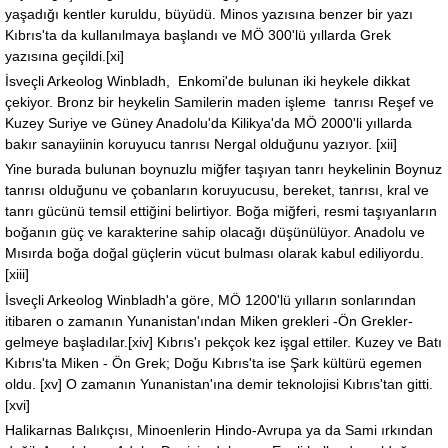
yaşadığı kentler kuruldu, büyüdü. Minos yazısına benzer bir yazı
Kıbrıs'ta da kullanılmaya başlandı ve MÖ 300'lü yıllarda Grek
yazısına geçildi.[xi]
İsveçli Arkeolog Winbladh, Enkomi'de bulunan iki heykele dikkat
çekiyor. Bronz bir heykelin Samilerin maden işleme tanrısı Reşef ve
Kuzey Suriye ve Güney Anadolu'da Kilikya'da MÖ 2000'li yıllarda
bakır sanayiinin koruyucu tanrısı Nergal olduğunu yazıyor. [xii]
Yine burada bulunan boynuzlu miğfer taşıyan tanrı heykelinin Boynuz
tanrısı olduğunu ve çobanların koruyucusu, bereket, tanrısı, kral ve
tanrı gücünü temsil ettiğini belirtiyor. Boğa miğferi, resmi taşıyanların
boğanın güç ve karakterine sahip olacağı düşünülüyor. Anadolu ve
Mısırda boğa doğal güçlerin vücut bulması olarak kabul ediliyordu.
[xiii]
İsveçli Arkeolog Winbladh'a göre, MÖ 1200'lü yılların sonlarından
itibaren o zamanın Yunanistan'ından Miken grekleri -Ön Grekler-
gelmeye başladılar.[xiv] Kıbrıs'ı pekçok kez işgal ettiler. Kuzey ve Batı
Kıbrıs'ta Miken - Ön Grek; Doğu Kıbrıs'ta ise Şark kültürü egemen
oldu. [xv] O zamanın Yunanistan'ına demir teknolojisi Kıbrıs'tan gitti.
[xvi]
Halikarnas Balıkçısı, Minoenlerin Hindo-Avrupa ya da Sami ırkından