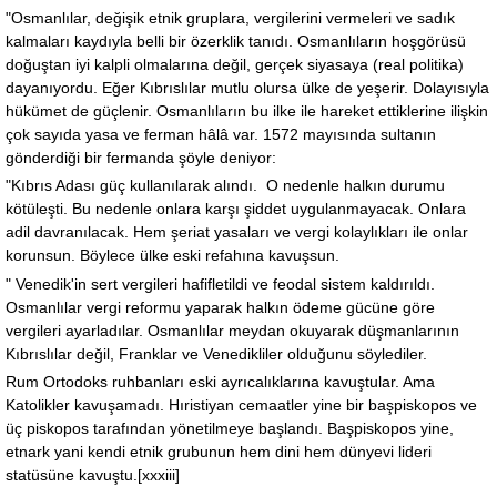
"Osmanlılar, değişik etnik gruplara, vergilerini vermeleri ve sadık
kalmaları kaydıyla belli bir özerklik tanıdı. Osmanlıların hoşgörüsü
doğuştan iyi kalpli olmalarına değil, gerçek siyasaya (real politika)
dayanıyordu. Eğer Kıbrıslılar mutlu olursa ülke de yeşerir. Dolayısıyla
hükümet de güçlenir. Osmanlıların bu ilke ile hareket ettiklerine ilişkin
çok sayıda yasa ve ferman hâlâ var. 1572 mayısında sultanın
gönderdiği bir fermanda şöyle deniyor:
"Kıbrıs Adası güç kullanılarak alındı. O nedenle halkın durumu
kötüleşti. Bu nedenle onlara karşı şiddet uygulanmayacak. Onlara
adil davranılacak. Hem şeriat yasaları ve vergi kolaylıkları ile onlar
korunsun. Böylece ülke eski refahına kavuşsun.
" Venedik'in sert vergileri hafifletildi ve feodal sistem kaldırıldı.
Osmanlılar vergi reformu yaparak halkın ödeme gücüne göre
vergileri ayarladılar. Osmanlılar meydan okuyarak düşmanlarının
Kıbrıslılar değil, Franklar ve Venedikliler olduğunu söylediler.
Rum Ortodoks ruhbanları eski ayrıcalıklarına kavuştular. Ama
Katolikler kavuşamadı. Hıristiyan cemaatler yine bir başpiskopos ve
üç piskopos tarafından yönetilmeye başlandı. Başpiskopos yine,
etnark yani kendi etnik grubunun hem dini hem dünyevi lideri
statüsüne kavuştu.[xxxiii]