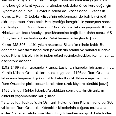
tariçilere göre kent Vyzsas tarafından çok daha önce kurulduğu için
Byzantion adını aldı. Devlet'in adına da Bizans dendi. Bizans'ın
Kıbrıs'ta Rum Ortodoks kilisesi'nin güçlenmesinde belirleyici rolü
oldu.İmparator Konstantin Hristiyanlığa hoşgörü ile yanaşmış sonra
da Hristiyanlığı Doğu Romanın/Bizans'ın devlet dini yapmıştı. Kıbrıs
Hristiyanları önce Antakya patrikhanesine bağlı iken daha sonra MS
535 yılında Konstantinopolis Patrikhanesine bağlandı. [xxvi]
Kıbrıs, MS 395 - 1191 yılları arasında Bizans'ın elinde kaldı. Bu
dönemde Konstantinopel'den pekçok din adamı ve sanatçı Kıbrıs'a
geldi. Kıbrıs kiliseleri birbirinden güzel resimler,freskler, ikonlar, sanat
eserleriyle donandı.
1192-1489 yılları arasında Fransız Lusignan hanedanlığı zamanında
Katolik Kilisesi Ortadokslara baskı uyguladı. 1196'da Rum Ortadoks
kilisesinin bağımsızlığı kaldırıldı. Latin Katolik Kilisesi egemen oldu.
Rum Ortadoks piskaposlar kentlerden uzak köylere sürüldü.[xxvii]
1453 yılında Türkler İstanbul'u aldıktan sonra da Hıristiyanların
dinlerini yaşamalarına karışılmadı.
"İstanbul'da Topkapı'daki Osmanlı Hükümeti'nin Kıbrıs'ı yönettiği 300
yıl içinde Rum Ortadoks Kıbrıslılar kiliselerinin çoğunu muhafaza
ettiler. Sadece Katolik Frankların büyük kentlerdeki gotik katedralleri