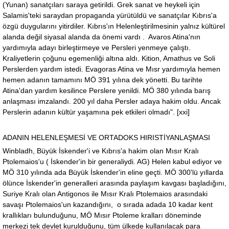
(Yunan) sanatçıları saraya getirildi. Grek sanat ve heykeli için
Salamis'teki saraydan propaganda yürütüldü ve sanatçılar Kıbrıs'a
özgü duygularını yitirdiler. Kıbrıs'ın Helenleştirilmesinin yalnız kültürel
alanda değil siyasal alanda da önemi vardı . Avaros Atina'nın
yardımıyla adayı birleştirmeye ve Persleri yenmeye çalıştı.
Kraliyetlerin çoğunu egemenliği altına aldı. Kition, Amathus ve Soli
Perslerden yardım istedi. Evagoras Atina ve Mısr yardımıyla hemen
hemen adanın tamamını MÖ 391 yılına dek yönetti. Bu tarihte
Atina'dan yardım kesilince Perslere yenildi. MÖ 380 yılında barış
anlaşması imzalandı. 200 yıl daha Persler adaya hakim oldu. Ancak
Perslerin adanın kültür yaşamına pek etkileri olmadı". [xxi]
ADANIN HELENLEŞMESİ VE ORTADOKS HIRISTİYANLAŞMASI
Winbladh, Büyük İskender'i ve Kıbrıs'a hakim olan Mısır Kralı
Ptolemaios'u ( İskender'in bir generaliydi. AG) Helen kabul ediyor ve
MÖ 310 yılında ada Büyük İskender'in eline geçti. MÖ 300'lü yıllarda
ölünce İskender'in generalleri arasında paylaşım kavgası başladığını,
Suriye Kralı olan Antigonos ile Mısır Kralı Ptolemaios arasındaki
savaşı Ptolemaios'un kazandığını, o sırada adada 10 kadar kent
krallıkları bulunduğunu, MÖ Mısır Ptoleme kralları döneminde
merkezi tek devlet kurulduğunu, tüm ülkede kullanılacak para