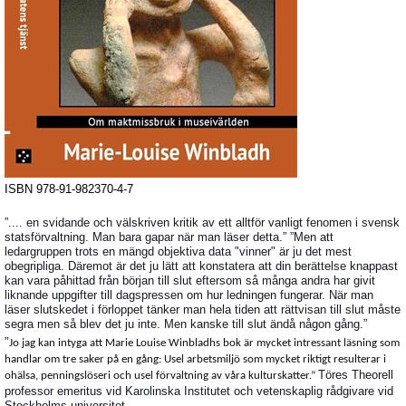
ISBN 978-91-982370-4-7
”.... en svidande och välskriven kritik av ett alltför vanligt fenomen i svensk
statsförvaltning. Man bara gapar när man läser detta.”
”
Men att
ledargruppen trots en mängd objektiva data "vinner" är ju det mest
obegripliga. Däremot är det ju lätt att konstatera att din berättelse knappast
kan vara påhittad från början till slut eftersom så många andra har givit
liknande uppgifter till dagspressen om hur ledningen fungerar. När man
läser slutskedet i förloppet tänker man hela tiden att rättvisan till slut måste
segra men så blev det ju inte. Men kanske till slut ändå någon gång.”
”
Jo jag kan intyga att Marie Louise Winbladhs bok är mycket intressant läsning som
handlar om tre saker på en gång: Usel arbetsmiljö som mycket riktigt resulterar i
Töres Theorell
ohälsa, penningslöseri och usel förvaltning av våra kulturskatter.”
professor emeritus vid Karolinska Institutet och vetenskaplig rådgivare vid
Stockholms universitet.