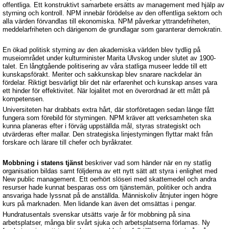
offentliga. Ett konstruktivt samarbete ersätts av management med hjälp av
styrning och kontroll. NPM innebär förödelse av den offentliga sektorn och
alla värden förvandlas till ekonomiska. NPM påverkar yttrandefriheten,
meddelarfriheten och därigenom de grundlagar som garanterar demokratin.
En ökad politisk styrning av den akademiska världen blev tydlig på
museiområdet under kulturminister Marita Ulvskog under slutet av 1900-
talet. En långtgående politisering av våra statliga museer ledde till ett
kunskapsförakt. Meriter och sakkunskap blev snarare nackdelar än
fördelar.
Riktigt besvärligt blir det när erfarenhet och kunskap anses vara
ett hinder för effektivitet. När lojalitet mot en överordnad är ett mått på
kompetensen.
Universiteten har drabbats extra hårt, där storföretagen sedan länge fått
fungera som förebild för styrningen. NPM kräver att verksamheten ska
kunna planeras efter i förväg uppställda mål, styras strategiskt och
utvärderas efter mallar. Den strategiska linjestyrningen flyttar makt från
forskare och lärare till chefer och byråkrater.
Mobbning i statens tjänst
beskriver vad som händer när en ny statlig
organisation bildas samt följderna av ett nytt sätt att styra i enlighet med
New public management.
Ett oerhört slöseri med skattemedel och andra
resurser hade kunnat besparas oss om tjänstemän, politiker och andra
ansvariga hade lyssnat på de anställda. Människoliv åtnjuter ingen högre
kurs på marknaden. Men lidande kan även det omsättas i pengar.
Hundratusentals svenskar utsätts varje år för mobbning på sina
arbetsplatser, många blir svårt sjuka och arbetsplatserna förlamas. Ny