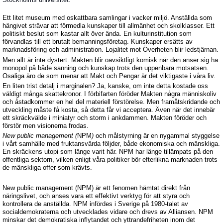
Ett litet museum med oskattbara samlingar i vacker miljö. Anställda som
hängivet strävar att förmedla kunskaper till allmänhet och skolklasser. Ett
politiskt beslut som kastar allt över ända. En kulturinstitution som
förvandlas till ett brutalt bemanningsföretag. Kunskaper ersätts av
marknadsföring och administration. Lojalitet mot Överheten blir ledstjärnan.
Men allt är inte dystert. Makten blir oavsiktligt komisk när den anser sig ha
monopol på både sanning och kunskap trots den uppenbara motsatsen.
Osaliga äro de som menar att Makt och Pengar är det viktigaste i våra liv.
En liten trist detalj i marginalen? Ja, kanske, om inte detta kostade oss
väldigt många skattekronor.
I förbifarten föröder Makten några människoliv
och åstadkommer en hel del materiell förstörelse. Men framåtskridande och
utveckling måste få kosta, så detta får vi acceptera.
Även när det innebär
ett skräckvälde i miniatyr och storm i ankdammen.
Makten föröder och
förstör men visionerna frodas.
New public management (
NPM
)
och målstyrning är en nygammal styggelse
i vårt samhälle med fruktansvärda följder, både ekonomiska och mänskliga.
En skräckens utopi som länge varit här. NPM har länge tillämpats på den
offentliga sektorn, vilken enligt våra politiker bör efterlikna marknaden trots
de mänskliga offer som krävts.
New public management (NPM) är ett fenomen hämtat direkt från
näringslivet, och anses vara ett effektivt verktyg för att styra och
kontrollera de anställda. NPM infördes i Sverige på 1980-talet av
socialdemokraterna och utvecklades vidare och drevs av Alliansen. NPM
minskar det demokratiska inflytandet och yttrandefriheten inom det