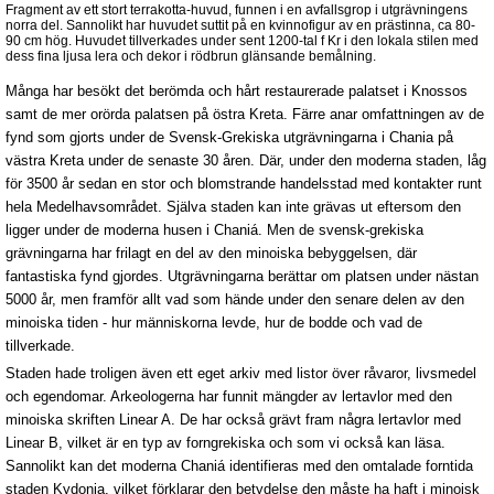
Fragment av ett stort terrakotta-huvud, funnen i en avfallsgrop i utgrävningens
norra del. Sannolikt har huvudet suttit på en kvinnofigur av en prästinna, ca 80-
90 cm hög. Huvudet tillverkades under sent 1200-tal f Kr i den lokala stilen med
dess fina ljusa lera och dekor i rödbrun glänsande bemålning.
Många har besökt det berömda och hårt restaurerade palatset i Knossos
samt de mer orörda palatsen på östra Kreta. Färre anar omfattningen av de
fynd som gjorts under de Svensk-Grekiska utgrävningarna i Chania på
västra Kreta under de senaste 30 åren. Där, under den moderna staden, låg
för 3500 år sedan en stor och blomstrande handelsstad med kontakter runt
hela Medelhavsområdet. Själva staden kan inte grävas ut eftersom den
ligger under de moderna husen i Chaniá. Men de svensk-grekiska
grävningarna har frilagt en del av den minoiska bebyggelsen, där
fantastiska fynd gjordes. Utgrävningarna berättar om platsen under nästan
5000 år, men framför allt vad som hände under den senare delen av den
minoiska tiden - hur människorna levde, hur de bodde och vad de
tillverkade.
Staden hade troligen även ett eget arkiv med listor över råvaror, livsmedel
och egendomar. Arkeologerna har funnit mängder av lertavlor med den
minoiska skriften Linear A. De har också grävt fram några lertavlor med
Linear B, vilket är en typ av forngrekiska och som vi också kan läsa.
Sannolikt kan det moderna Chaniá identifieras med den omtalade forntida
staden Kydonia, vilket förklarar den betydelse den måste ha haft i minoisk